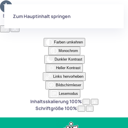
Eingabehilfen öffnen
Zum Hauptinhalt springen
Farben umkehren
Monochrom
Dunkler Kontrast
Heller Kontrast
Links hervorheben
Bildschirmleser
Lesemodus
Inhaltsskalierung
100
%
Schriftgröße
100
%