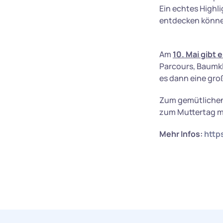
Ein echtes Highli
entdecken könne
Am
10. Mai gibt 
Parcours, Baumkle
es dann eine groß
Zum gemütlichen
zum Muttertag mi
Mehr Infos:
http