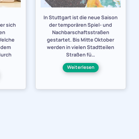
e
In Stuttgart ist die neue Saison
er sich
der temporären Spiel- und
den
Nachbarschaftsstraßen
Welche
gestartet. Bis Mitte Oktober
h dem
werden in vielen Stadtteilen
durch
Straßen fü…
Weiterlesen