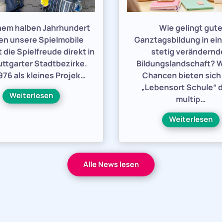
inem halben Jahrhundert
Wie gelingt gut
en unsere Spielmobile
Ganztagsbildung in ein
 die Spielfreude direkt in
stetig verändern
uttgarter Stadtbezirke.
Bildungslandschaft? 
76 als kleines Projek…
Chancen bieten sic
„Lebensort Schule“ 
Weiterlesen
multip…
Weiterlesen
Alle News lesen