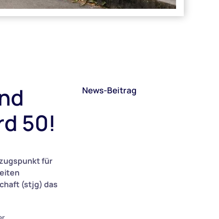
und
News-Beitrag
d 50!
ezugspunkt für
weiten
haft (stjg) das
er