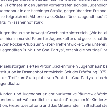
 171 öffnete. In den Jahren vorher trafen sich die Jugendlic
ugendhaus in der Hechinger Straße, gegenüber dem Freibad
 erfolgreich mit Aktionen wie „Kicken für ein Jugendhaus“ f
kts im Fasanenhof stark.
Jugendhaus eine bewegte Geschichte hinter sich. „Wie bei al
r hier immer viel Raum für Jugendkultur und gesellschaft
h vom Rocker-Club zum Skater-Treff entwickelt, war untere
e legendären Punk- und Goa-Partys“, erzählt die heutige Ein
er selbstorganisierten Aktion „Kicken für ein Jugendhaus“ b
nstitution im Fasanenhof entwickelt. Seit der Eröffnung 1975 is
cker-Treff zum Skateplatz, von Punk- bis Goa-Partys – das 
ugendkultur.
 Kinder- und Jugendhaus nicht nur kreative Räume wie Werkst
ondern auch wöchentlich ein buntes Programm für Kinder z
tion, Freizeitgestaltung und das Miteinander im Stadtteil st