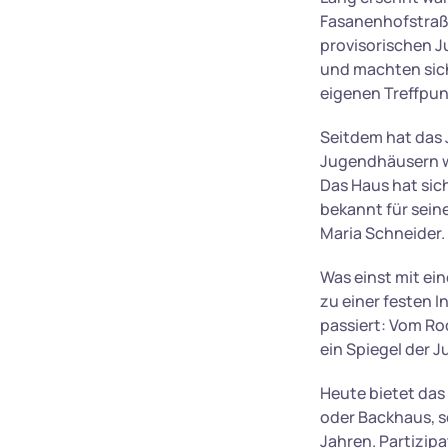
Fasanenhofstraße
provisorischen J
und machten sich
eigenen Treffpun
Seitdem hat das 
Jugendhäusern wa
Das Haus hat sic
bekannt für sein
Maria Schneider.
Was einst mit ein
zu einer festen I
passiert: Vom Ro
ein Spiegel der J
Heute bietet das
oder Backhaus, s
Jahren. Partizipa