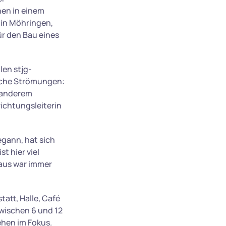
hen in einem
 in Möhringen,
ür den Bau eines
len stjg-
liche Strömungen:
r anderem
richtungsleiterin
egann, hat sich
t hier viel
Haus war immer
att, Halle, Café
wischen 6 und 12
ehen im Fokus.