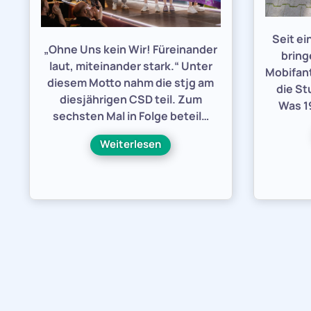
Seit e
„Ohne Uns kein Wir! Füreinander
bring
laut, miteinander stark.“ Unter
Mobifant
diesem Motto nahm die stjg am
die St
diesjährigen CSD teil. Zum
Was 19
sechsten Mal in Folge beteil…
Weiterlesen