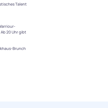
istisches Talent
Warriour-
 Ab 20 Uhr gibt
ckhaus-Brunch