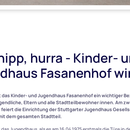
hipp, hurra - Kinder- 
dhaus Fasanenhof wir
ist das Kinder- und Jugendhaus Fasanenhof ein wichtiger B
gendliche, Eltern und alle Stadtteilbewohner:innen. Am z
iert die Einrichtung der Stuttgarter Jugendhaus Gesellsc
mit dem gesamten Stadtteil.
das Jugendhaus, als es am 16.04.1975 erstmals die Türe in d