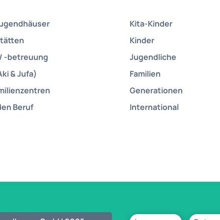
Jugendhäuser
Kita-Kinder
tätten
Kinder
/ -betreuung
Jugendliche
Aki & Jufa)
Familien
milienzentren
Generationen
den Beruf
International