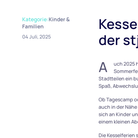
Kesse
Kategorie:
Kinder &
Familien
der st
04 Juli, 2025
A
uch 2025 h
Sommerferi
Stadtteilen ein 
Spaß, Abwechslu
Ob Tagescamp od
auch in der Nähe
sich an Kinder u
einem kleinen Ab
Die Kesselferien