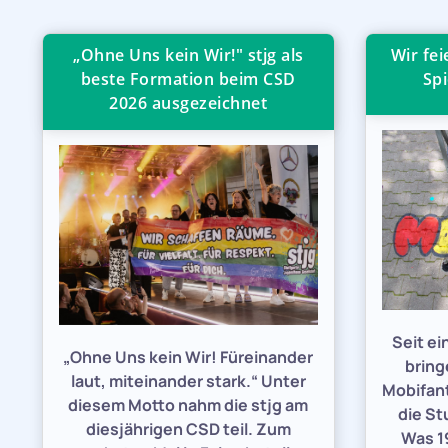
„Ohne Uns kein Wir!" stjg als
Wir fe
beste Formation beim CSD
Spi
2026 ausgezeichnet
Seit e
„Ohne Uns kein Wir! Füreinander
bring
laut, miteinander stark.“ Unter
Mobifant
diesem Motto nahm die stjg am
die St
diesjährigen CSD teil. Zum
Was 19