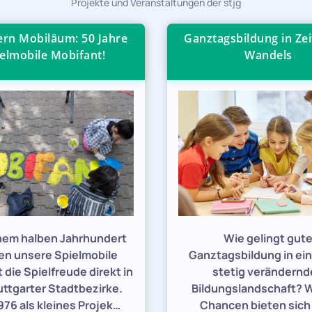
Projekte und Veranstaltungen der stjg
iern Mobiläum: 50 Jahre
Ganztagsbildung in Zei
elmobile Mobifant!
Wandels
inem halben Jahrhundert
Wie gelingt gut
en unsere Spielmobile
Ganztagsbildung in ein
 die Spielfreude direkt in
stetig verändern
uttgarter Stadtbezirke.
Bildungslandschaft? 
76 als kleines Projek…
Chancen bieten sic