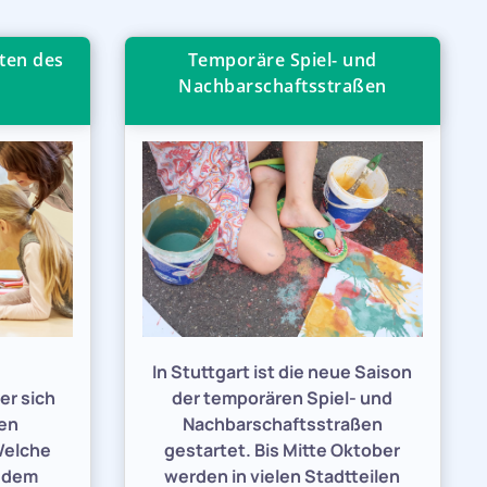
ten des
Temporäre Spiel- und
Nachbarschaftsstraßen
e
In Stuttgart ist die neue Saison
er sich
der temporären Spiel- und
den
Nachbarschaftsstraßen
Welche
gestartet. Bis Mitte Oktober
h dem
werden in vielen Stadtteilen