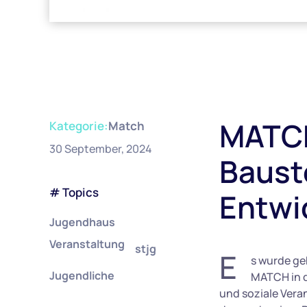
MATCH
Kategorie:
Match
30 September, 2024
Baust
# Topics
Entwi
Jugendhaus
Veranstaltung
stjg
E
s wurde ge
Jugendliche
MATCH in d
und soziale Vera