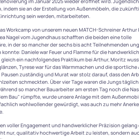
Renovierung im Januar 2025 wieder eröffnet wird. Jugendliche
, indem sie an der Erstellung von Außenmöbeln, die zukünftig
inrichtung sein werden, mitarbeiteten.
das Workcamp von unserem neuen MATCH-Schreiner Arthur K
a Nagel vom Jugendhaus schafften die beiden eine tolle
e, in der so mancher der sechs bis acht Teilnehmenden un
n konnte: Daniele war Feuer und Flamme für die handwerkli
 gleich ein nachfolgendes Praktikum bei Arthur, Moritz wuss
glänzen, Tyrese war für das Warmmachen und die sportliche 
Pausen zuständig und Murat war stolz darauf, dass den Ar
lzeiten schmeckten. Über vier Tage waren die Jungs täglich 
während so mancher Bauarbeiter am ersten Tag noch die Nas
 dem Bau" rümpfte, wurde unsere Anlage mit dem Außenmobil
achlich wohlwollender gewürdigt, was auch zu mehr Anerke
e.
agen voller Engagement und handwerklicher Präzision gelang
ht nur, qualitativ hochwertige Arbeit zu leisten, sondern au