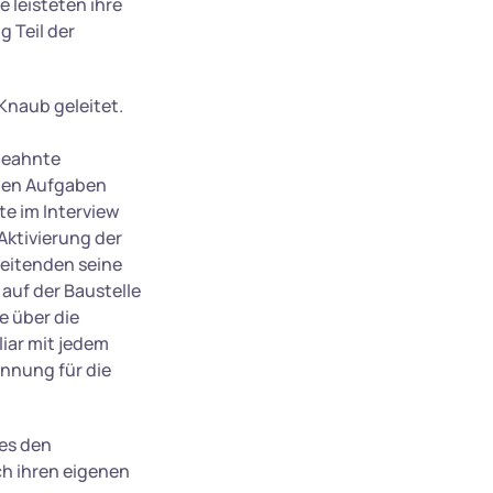
 leisteten ihre
 Teil der
naub geleitet.
geahnte
chen Aufgaben
te im Interview
Aktivierung der
beitenden seine
auf der Baustelle
e über die
iar mit jedem
nnung für die
 es den
ch ihren eigenen