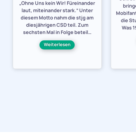
„Ohne Uns kein Wir! Füreinander
bring
laut, miteinander stark.“ Unter
Mobifant
diesem Motto nahm die stjg am
die St
diesjährigen CSD teil. Zum
Was 19
sechsten Mal in Folge beteil…
Weiterlesen