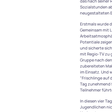
das nach seiner 
Sozialstunden ab
neugestalteten E
Erstmals wurde 
Gemeinsam mit Le
Arbeitsatmosphär
Potentiale zeige
und sicherte sich
mit Regio-TV zu 
Gruppe nach den 
zubereiteten Mah
im Einsatz. Und 
"Frischlinge auf
Tag zunehmend f
Teilnehmer führt
In diesen vier T
Jugendlichen nic