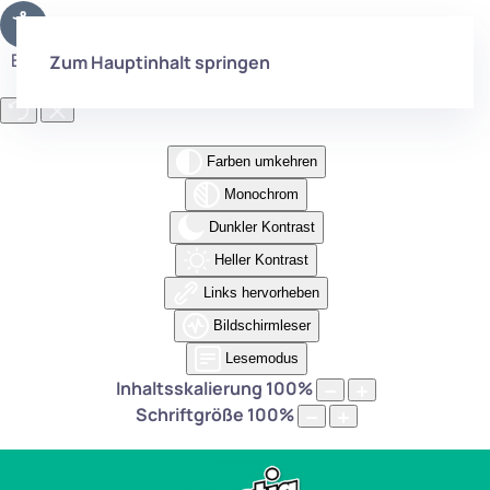
Eingabehilfen öffnen
Zum Hauptinhalt springen
Farben umkehren
Monochrom
Dunkler Kontrast
Heller Kontrast
Links hervorheben
Bildschirmleser
Lesemodus
Inhaltsskalierung
100
%
Schriftgröße
100
%