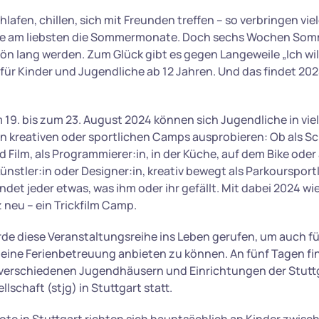
lafen, chillen, sich mit Freunden treffen – so verbringen vie
e am liebsten die Sommermonate. Doch sechs Wochen Som
n lang werden. Zum Glück gibt es gegen Langeweile „Ich will
ür Kinder und Jugendliche ab 12 Jahren. Und das findet 202
 19. bis zum 23. August 2024 können sich Jugendliche in vie
n kreativen oder sportlichen Camps ausprobieren: Ob als Sch
 Film, als Programmierer:in, in der Küche, auf dem Bike ode
ünstler:in oder Designer:in, kreativ bewegt als Parkoursportl
findet jeder etwas, was ihm oder ihr gefällt. Mit dabei 2024 w
neu – ein Trickfilm Camp.
rde diese Veranstaltungsreihe ins Leben gerufen, um auch für
eine Ferienbetreuung anbieten zu können. An fünf Tagen find
 verschiedenen Jugendhäusern und Einrichtungen der Stutt
schaft (stjg) in Stuttgart statt.