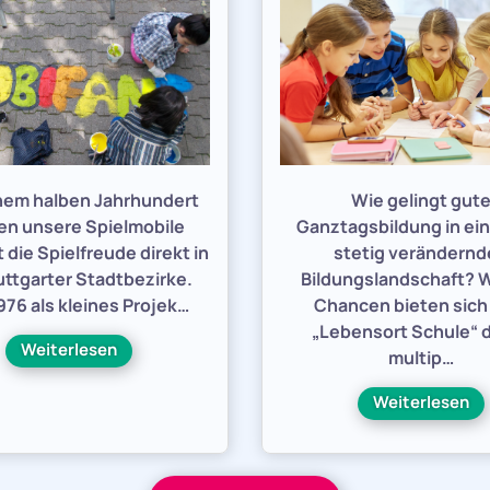
inem halben Jahrhundert
Wie gelingt gut
en unsere Spielmobile
Ganztagsbildung in ein
 die Spielfreude direkt in
stetig verändern
uttgarter Stadtbezirke.
Bildungslandschaft? 
76 als kleines Projek…
Chancen bieten sic
„Lebensort Schule“ 
Weiterlesen
multip…
Weiterlesen