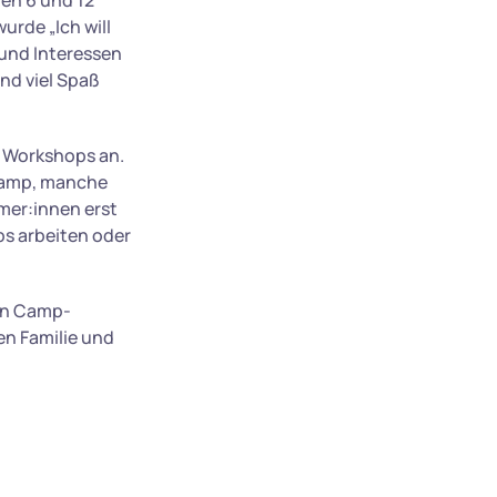
hen 6 und 12
urde „Ich will
 und Interessen
nd viel Spaß
n Workshops an.
 Camp, manche
hmer:innen erst
ps arbeiten oder
gen Camp-
en Familie und