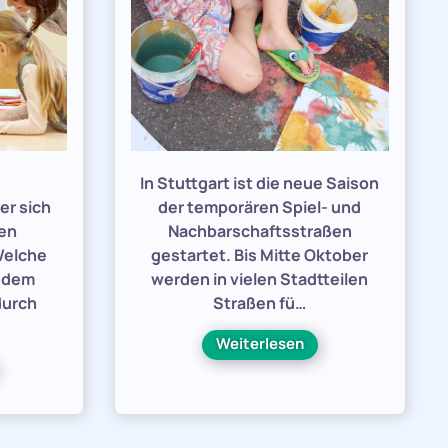
e
In Stuttgart ist die neue Saison
er sich
der temporären Spiel- und
den
Nachbarschaftsstraßen
Welche
gestartet. Bis Mitte Oktober
h dem
werden in vielen Stadtteilen
durch
Straßen fü…
Weiterlesen