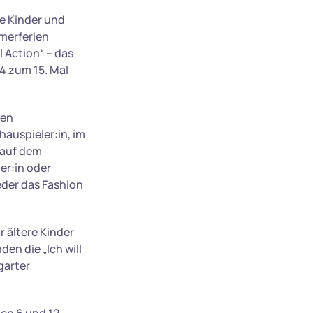
le Kinder und
merferien
 Action“ – das
4 zum 15. Mal
len
auspieler:in, im
r auf dem
er:in oder
ieder das Fashion
 ältere Kinder
en die „Ich will
garter