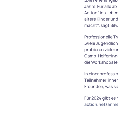
„Die Ferienangeb
Jahre. Für alle a
Action“ ins Lebe
ältere Kinder un
macht“, sagt Silv
Professionelle T
„Viele Jugendli
probieren viele u
Camp-Helfer:inne
die Workshops le
In einer profess
Teilnehmer:innen
Freunden, was si
Für 2024 gibt es
action.net/anm