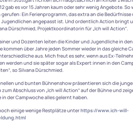
ote in Stuttgart richten sich hauptsächlich an Kinder zwisc
b 12 gab es vor 15 Jahren kaum oder sehr wenig Angebote. So w
n gerufen: Ein Ferienprogramm, das extra an die Bedürfnisse
d Jugendlichen angepasst ist. Und ordentlich Action bringt u
ana Dürschmied, Projektkoordinatorin für „Ich will Action“.
rainer und Dozenten leiten die Kinder und Jugendliche in de
che kommen über Jahre jeden Sommer wieder in das gleiche
nterschiedliche aus. Mich freut es sehr, wenn aus Ex-Teilne
n werden und sie später sogar als Expert:innen in den Cam
iten“, so Silvana Dürschmied.
ionellen und bunten Bühnenshow präsentieren sich die jun
 zum Abschluss von „Ich will Action“ auf der Bühne und zeig
e in der Campwoche alles gelernt haben.
 noch einige wenige Restplätze unter
https://www.ich-will-
eldung.html