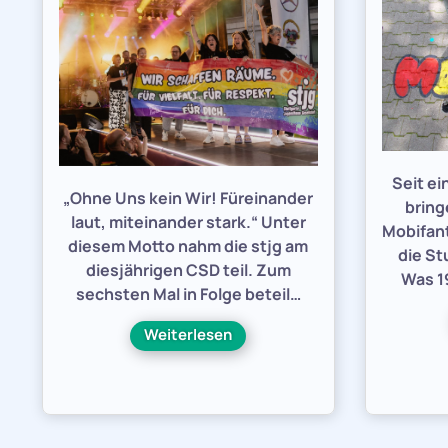
Seit e
„Ohne Uns kein Wir! Füreinander
bring
laut, miteinander stark.“ Unter
Mobifant
diesem Motto nahm die stjg am
die St
diesjährigen CSD teil. Zum
Was 19
sechsten Mal in Folge beteil…
Weiterlesen