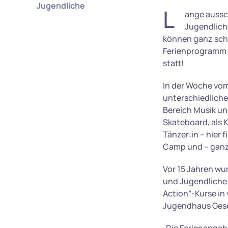
Jugendliche
L
ange aussch
Jugendlich
können ganz schö
Ferienprogramm f
statt!
In der Woche vom
unterschiedliche
Bereich Musik und
Skateboard, als K
Tänzer:in – hier 
Camp und – ganz 
Vor 15 Jahren wu
und Jugendliche 
Action“-Kurse in
Jugendhaus Gesell