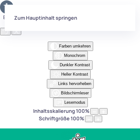
Eingabehilfen öffnen
Zum Hauptinhalt springen
Farben umkehren
Monochrom
Dunkler Kontrast
Heller Kontrast
Links hervorheben
Bildschirmleser
Lesemodus
Inhaltsskalierung
100
%
Schriftgröße
100
%