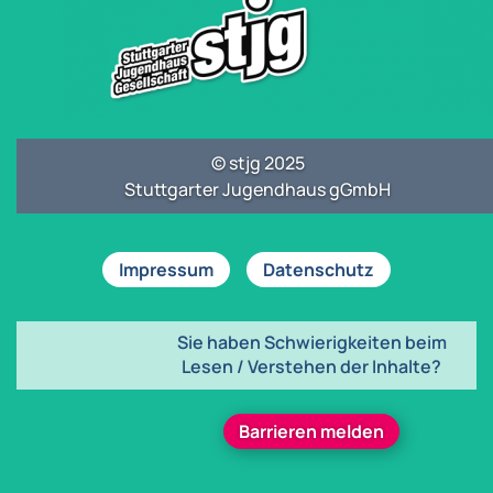
© stjg 2025
Stuttgarter Jugendhaus gGmbH
Impressum
Datenschutz
Sie haben Schwierigkeiten beim
Lesen / Verstehen der Inhalte?
Barrieren melden