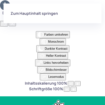
Eingabehilfen öffnen
Zum Hauptinhalt springen
Farben umkehren
Monochrom
Dunkler Kontrast
Heller Kontrast
Links hervorheben
Bildschirmleser
Lesemodus
Inhaltsskalierung
100
%
Schriftgröße
100
%