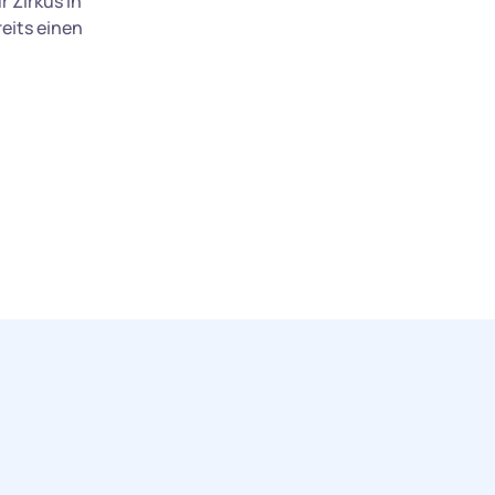
 Zirkus in
reits einen