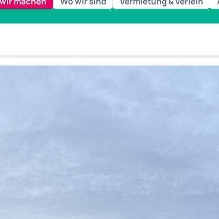
wir machen
Wo wir sind
Vermietung & Verleih