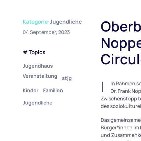
Oberb
Kategorie:
Jugendliche
04 September, 2023
Nopper
# Topics
Circu
Jugendhaus
Veranstaltung
stjg
I
m Rahmen sei
Kinder
Familien
Dr. Frank No
Zwischenstopp be
Jugendliche
des soziokulture
Das gemeinsame P
Bürger*innen im 
und Zusammenkom