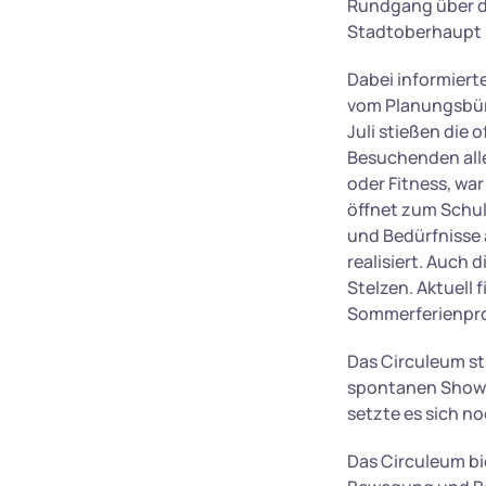
Rundgang über da
Stadtoberhaupt 
Dabei informierte
vom Planungsbüro
Juli stießen die
Besuchenden alle
oder Fitness, wa
öffnet zum Schu
und Bedürfnisse 
realisiert. Auch 
Stelzen. Aktuell
Sommerferienpro
Das Circuleum st
spontanen Show a
setzte es sich no
Das Circuleum bie