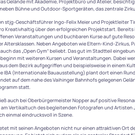
s Gelände mit Akademie, Projektbüro und Atelier, besichtig
neben Bühne und Outdoor-Sportgeräten, das zentrale Zirku
n stjg-Geschäftsführer Ingo-Felix Meier und Projektleiter T
 Kreativhaltig über den erfolgreichen Projektstart. Bereit
 offenen Veranstaltungen und buchbaren Kurse auf gute Res
r Altersklassen. Neben Angeboten wie Eltern-Kind-Zirkus, P
r auch das „Open Gym“ beliebt. Das gut im Stadtteil eingebu
lbeginn mit weiteren Kursen und Veranstaltungen. Dabei w
aus dem Bezirk aufgegriffen und beispielsweise in einem Kul
die IBA (Internationale Bauausstellung) plant dort einen Run
 findet auf dem nahe des Vaihinger Bahnhofs gelegenen Gelä
gramm statt.
ieß auch bei Oberbürgermeister Nopper auf positive Resonan
m Vertikaltuch des begleitenden Fotografen und Artisten 
ch einmal eindrucksvoll in Szene.
tet mit seinen Angeboten nicht nur einen attraktiven Ort de