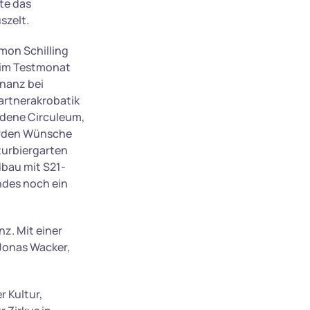
te das
szelt.
imon Schilling
s im Testmonat
onanz bei
artnerakrobatik
ndene Circuleum,
erden Wünsche
turbiergarten
dbau mit S21-
ndes noch ein
z. Mit einer
Jonas Wacker,
r Kultur,