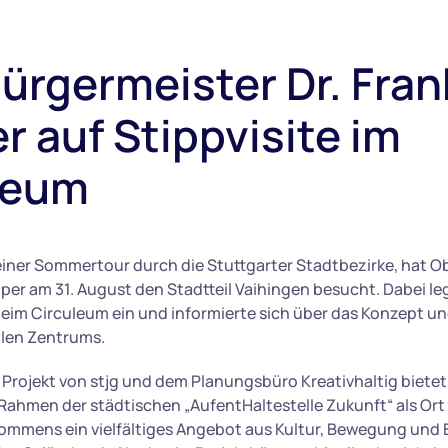
ürgermeister Dr. Fran
 auf Stippvisite im
leum
ner Sommertour durch die Stuttgarter Stadtbezirke, hat O
pper am 31. August den Stadtteil Vaihingen besucht. Dabei le
im Circuleum ein und informierte sich über das Konzept u
llen Zentrums.
rojekt von stjg und dem Planungsbüro Kreativhaltig bietet 
Rahmen der städtischen „AufentHaltestelle Zukunft“ als Or
mens ein vielfältiges Angebot aus Kultur, Bewegung und