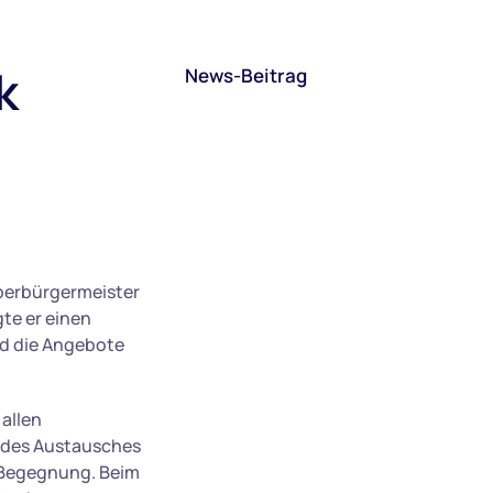
k
News-Beitrag
berbürgermeister
gte er einen
nd die Angebote
allen
t des Austausches
 Begegnung. Beim