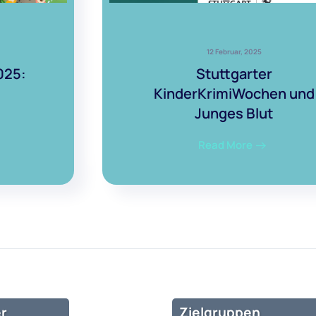
12 Februar, 2025
025:
Stuttgarter
KinderKrimiWochen und
Junges Blut
Read More
r
Zielgruppen