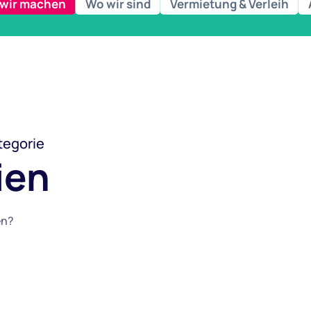
wir machen
Wo wir sind
Vermietung & Verleih
tegorie
ien
en?