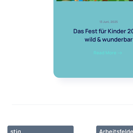
13 Juni, 2025
Das Fest für Kinder 2
wild & wunderbar
Read More
stjg
Arbeitsfelde