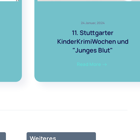
24 Januar, 2024
11. Stuttgarter
KinderKrimiWochen und
"Junges Blut"
Read More
Weiteres