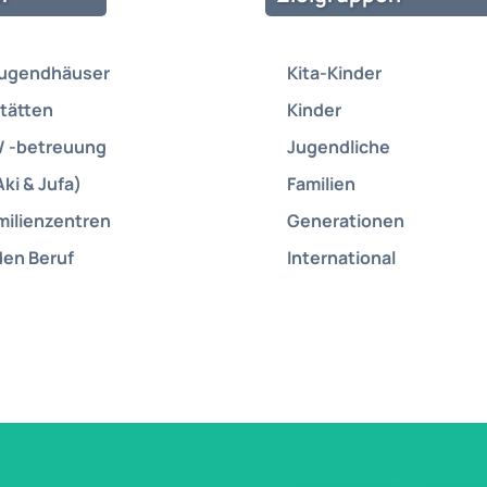
Jugendhäuser
Kita-Kinder
tätten
Kinder
/ -betreuung
Jugendliche
Aki & Jufa)
Familien
milienzentren
Generationen
den Beruf
International