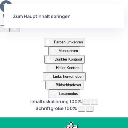
Eingabehilfen öffnen
Zum Hauptinhalt springen
Farben umkehren
Monochrom
Dunkler Kontrast
Heller Kontrast
Links hervorheben
Bildschirmleser
Lesemodus
Inhaltsskalierung
100
%
Schriftgröße
100
%