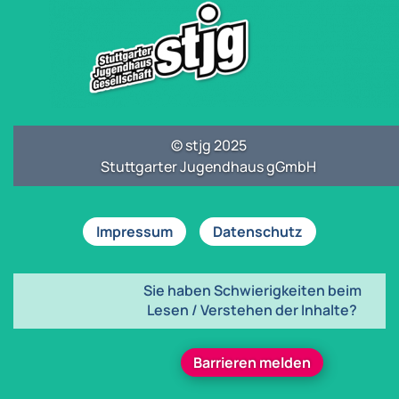
© stjg 2025
Stuttgarter Jugendhaus gGmbH
Impressum
Datenschutz
Sie haben Schwierigkeiten beim
Lesen / Verstehen der Inhalte?
Barrieren melden