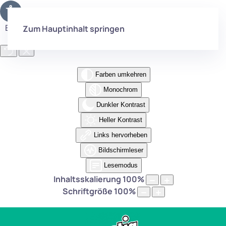
Eingabehilfen öffnen
Zum Hauptinhalt springen
Farben umkehren
Monochrom
Dunkler Kontrast
Heller Kontrast
Links hervorheben
Bildschirmleser
Lesemodus
Inhaltsskalierung
100
%
Schriftgröße
100
%