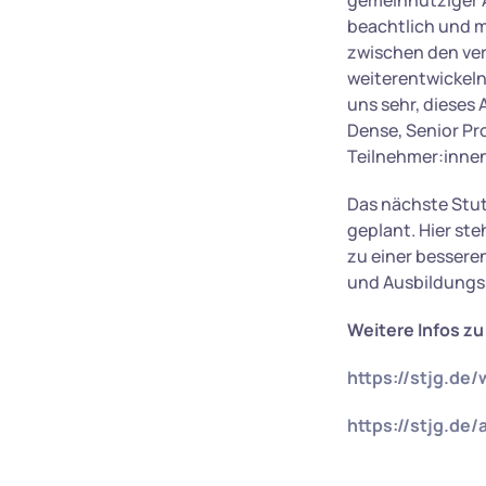
gemeinnütziger A
beachtlich und m
zwischen den ver
weiterentwickel
uns sehr, dieses
Dense, Senior Pr
Teilnehmer:innen
Das nächste Stut
geplant. Hier st
zu einer bessere
und Ausbildungs
Weitere Infos z
https://stjg.de
https://stjg.de