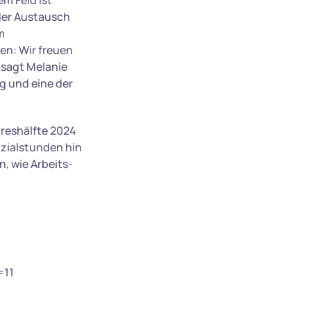
m Feld ist
 der Austausch
m
en: Wir freuen
 sagt Melanie
g und eine der
hreshälfte 2024
ozialstunden hin
, wie Arbeits-
=11