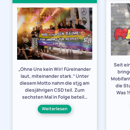
Seit e
„Ohne Uns kein Wir! Füreinander
bring
laut, miteinander stark.“ Unter
Mobifant
diesem Motto nahm die stjg am
die St
diesjährigen CSD teil. Zum
Was 19
sechsten Mal in Folge beteil…
Weiterlesen