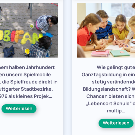
inem halben Jahrhundert
Wie gelingt gut
en unsere Spielmobile
Ganztagsbildung in ein
 die Spielfreude direkt in
stetig verändern
uttgarter Stadtbezirke.
Bildungslandschaft? 
76 als kleines Projek…
Chancen bieten sic
„Lebensort Schule“ 
Weiterlesen
multip…
Weiterlesen