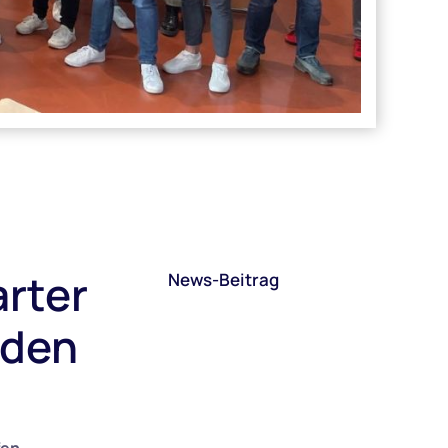
arter
News-Beitrag
nden