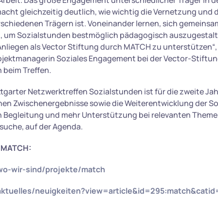
rbeit. Das große Engagement unterschiedlicher Träger in de
acht gleichzeitig deutlich, wie wichtig die Vernetzung und
schiedenen Trägern ist. Voneinander lernen, sich gemeinsa
n, um Sozialstunden bestmöglich pädagogisch auszugestalt
 Anliegen als Vector Stiftung durch MATCH zu unterstützen“,
ojektmanagerin Soziales Engagement bei der Vector-Stiftun
 beim Treffen.
tgarter Netzwerktreffen Sozialstunden ist für die zweite Ja
ehen Zwischenergebnisse sowie die Weiterentwicklung der S
n Begleitung und mehr Unterstützung bei relevanten Themen
suche, auf der Agenda.
u MATCH:
/wo-wir-sind/projekte/match
/aktuelles/neuigkeiten?view=article&id=295:match&catid