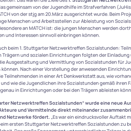
iten: Das waren die Ziele des
1. Stuttgarter Netzwerktref
 das gemeinsam von der Jugendhilfe im Strafverfahren (JuHis
TCH von der stjg am 20.März ausgerichtet wurde. Beim Pro
junge Menschen und Arbeitsstellen zur Ableistung von Sozia
esondere an MATCH ist: die jungen Menschen werden dorthi
ten und Interessen sinnvoll einbringen können.
uch beim 1. Stuttgarter Netzwerktreffen Sozialstunden: Tei
 Trägern und sozialen Einrichtungen folgten der Einladung 
ie Ausgestaltung und Vermittlung von Sozialstunden für J
 können. Nach einer Vorstellung der anwesenden Einrichtu
ie Teilnehmenden in einer Art Denkwerkstatt aus, wie vorha
 und wie die Jugendlichen ihre Sozialstunden gemäß ihren 
sgenau in Einrichtungen oder bei den Trägern ableisten kön
arter Netzwerktreffen Sozialstunden“ wurde eine neue A
 Akteure und Vermittelnde direkt miteinander zusammenbr
nd Netzwerke fördert.
„Es war ein eindrucksvoller Auftakt m
im ersten Stuttgarter Netzwerktreffen Sozialstunden zu be