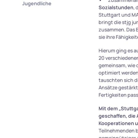
zusammenarbe
Jugendliche
Sozialstunden
,
Stuttgart und MA
bringt die stjg 
zusammen. Das B
sie ihre Fähigkei
Hierum ging es a
20 verschiedenen
gemeinsam, wie d
optimiert werden
tauschten sich d
Ansätze gestärkt
Fertigkeiten pas
Mit dem „Stuttg
geschaffen, die
Kooperationen u
Teilnehmenden be