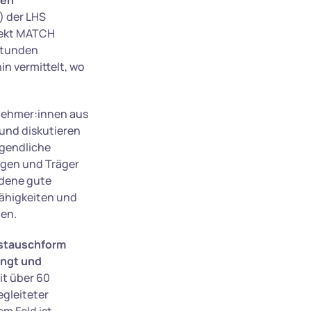
fen
) der LHS
jekt MATCH
lstunden
n vermittelt, wo
lnehmer:innen aus
und diskutieren
ugendliche
ngen und Träger
ndene gute
Fähigkeiten und
nen.
ustauschform
ingt und
it über 60
gleiteter