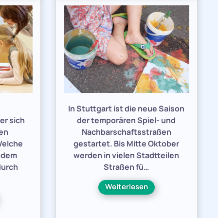
e
In Stuttgart ist die neue Saison
er sich
der temporären Spiel- und
den
Nachbarschaftsstraßen
Welche
gestartet. Bis Mitte Oktober
h dem
werden in vielen Stadtteilen
durch
Straßen fü…
Weiterlesen