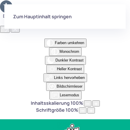
Eingabehilfen öffnen
Zum Hauptinhalt springen
Farben umkehren
Monochrom
Dunkler Kontrast
Heller Kontrast
Links hervorheben
Bildschirmleser
Lesemodus
Inhaltsskalierung
100
%
Schriftgröße
100
%