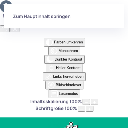
Eingabehilfen öffnen
Zum Hauptinhalt springen
Farben umkehren
Monochrom
Dunkler Kontrast
Heller Kontrast
Links hervorheben
Bildschirmleser
Lesemodus
Inhaltsskalierung
100
%
Schriftgröße
100
%