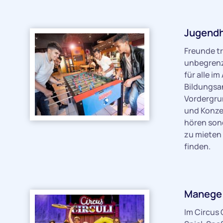
Jugendh
Freunde tr
unbegrenz
für alle i
Bildungsa
Vordergru
und Konzer
hören son
zu mieten 
finden.
Manege f
Im Circus