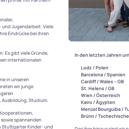
en primär mit Partnern
onaler,
 und Jugendarbeit. Viele
re Eindrücke bei ihren
 Es gibt viele Gründe,
In den letzten Jahren un
en internationalen
Lodz / Polen
Barcelona / Spanien
me in unseren
Cardiff / Wales – GB
eraten wir junge
St. Helens / GB
ngeren
Wien / Österreich
J, Ausbildung, Studium.
Kairo / Ägypten
Menzel Bourguiba / T
n Kooperationen,
Brünn / Tschechische
n sowie spannenden
 Stuttgarter Kinder- und
Darüber hinaus sind wir 