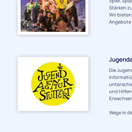
Spiel, Spa
Stärken zu
Wir bieten
Angebote 
Jugenda
Die Jugend
Informatio
unterschi
und Hilfe
Erwachsen
Wege in de