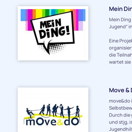
Mein Din
Mein Ding 
Jugend“ in
Eine Proj
organisier
die Teiln
wartet sie
Move & 
move&do i
Selbstbew
Durch die
und stjg, 
Jugendhil