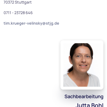
70372 Stuttgart
0711 - 23728 646
tim.krueger-velinsky@stjg.de
Sachbearbeitung
Jutta Bohl