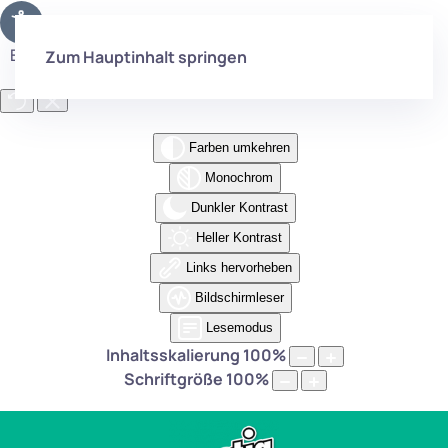
Eingabehilfen öffnen
Zum Hauptinhalt springen
Farben umkehren
Monochrom
Dunkler Kontrast
Heller Kontrast
Links hervorheben
Bildschirmleser
Lesemodus
Inhaltsskalierung
100
%
Schriftgröße
100
%