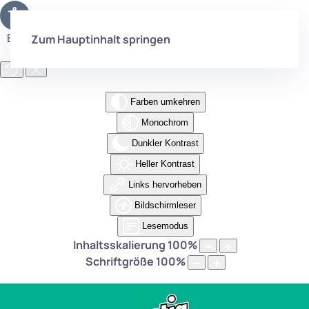
Eingabehilfen öffnen
Zum Hauptinhalt springen
Farben umkehren
Monochrom
Dunkler Kontrast
Heller Kontrast
Links hervorheben
Bildschirmleser
Lesemodus
Inhaltsskalierung
100
%
Schriftgröße
100
%