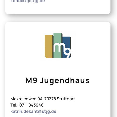
kontakt@stjg.de
M9 Jugendhaus
Makrelenweg 9A, 70378 Stuttgart
Tel.: 0711 843946
katrin.dekant@stjg.de