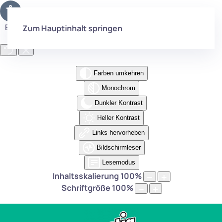
Eingabehilfen öffnen
Zum Hauptinhalt springen
Farben umkehren
Monochrom
Dunkler Kontrast
Heller Kontrast
Links hervorheben
Bildschirmleser
Lesemodus
Inhaltsskalierung
100
%
Schriftgröße
100
%