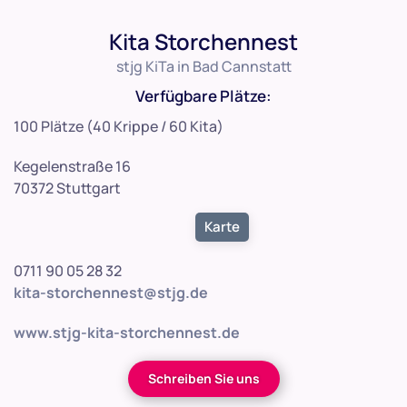
Kita Storchennest
stjg KiTa in Bad Cannstatt
Verfügbare Plätze:
100 Plätze (40 Krippe / 60 Kita)
Kegelenstraße 16
70372 Stuttgart
Karte
0711 90 05 28 32
kita-storchennest@stjg.de
www.stjg-kita-storchennest.de
Schreiben Sie uns