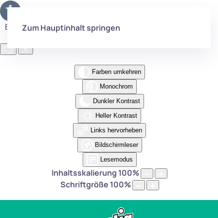
Eingabehilfen öffnen
Zum Hauptinhalt springen
Farben umkehren
Monochrom
Dunkler Kontrast
Heller Kontrast
Links hervorheben
Bildschirmleser
Lesemodus
Inhaltsskalierung
100
%
Schriftgröße
100
%