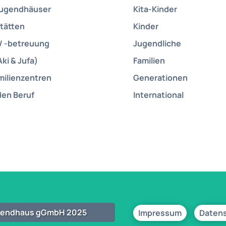
Jugendhäuser
Kita-Kinder
tätten
Kinder
/ -betreuung
Jugendliche
Aki & Jufa)
Familien
milienzentren
Generationen
den Beruf
International
ugendhaus gGmbH 2025
Impressum
Daten