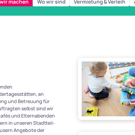
wir machen
Wo wir sind
Vermietung & Verleih
senden
ndertagesstätten, an
ung und Betreuung für
tragten selbst sind wir
ncafés und Elternabenden
ern in unseren Stadtteil-
äusern Angebote der