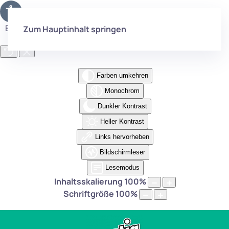
Eingabehilfen öffnen
Zum Hauptinhalt springen
Farben umkehren
Monochrom
Dunkler Kontrast
Heller Kontrast
Links hervorheben
Bildschirmleser
Lesemodus
Inhaltsskalierung
100
%
Schriftgröße
100
%