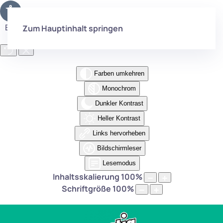
Eingabehilfen öffnen
Zum Hauptinhalt springen
Farben umkehren
Monochrom
Dunkler Kontrast
Heller Kontrast
Links hervorheben
Bildschirmleser
Lesemodus
Inhaltsskalierung
100
%
Schriftgröße
100
%