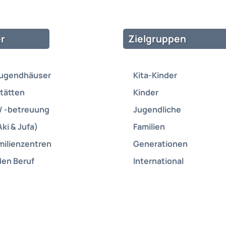
r
Zielgruppen
Jugendhäuser
Kita-Kinder
tätten
Kinder
/ -betreuung
Jugendliche
Aki & Jufa)
Familien
milienzentren
Generationen
den Beruf
International