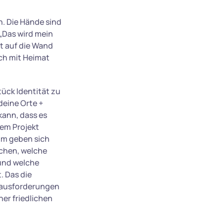
n. Die Hände sind
„Das wird mein
at auf die Wand
ich mit Heimat
ück Identität zu
deine Orte +
kann, dass es
sem Projekt
um geben sich
schen, welche
 und welche
. Das die
erausforderungen
er friedlichen