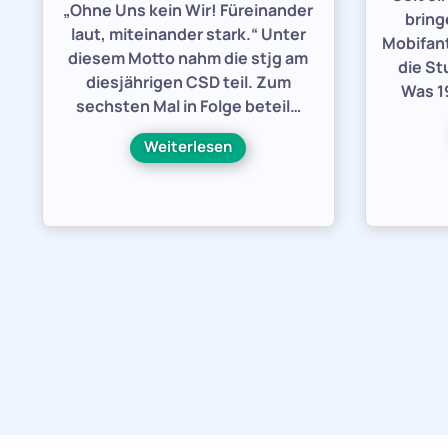
„Ohne Uns kein Wir! Füreinander
bring
laut, miteinander stark.“ Unter
Mobifant
diesem Motto nahm die stjg am
die St
diesjährigen CSD teil. Zum
Was 19
sechsten Mal in Folge beteil…
Weiterlesen