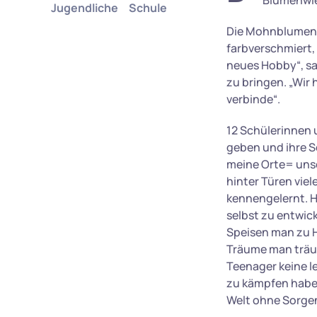
Blumenwi
Jugendliche
Schule
Die Mohnblumen s
farbverschmiert
neues Hobby“, sag
zu bringen. „Wir 
verbinde“.
12 Schülerinnen 
geben und ihre Se
meine Orte= unse
hinter Türen viel
kennengelernt. H
selbst zu entwic
Speisen man zu H
Träume man träum
Teenager keine l
zu kämpfen haben
Welt ohne Sorgen