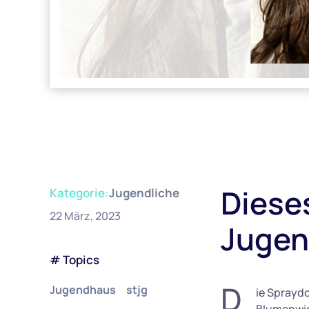
Dieses
Kategorie:
Jugendliche
22 März, 2023
Jugen
# Topics
D
Jugendhaus
stjg
ie Spraydo