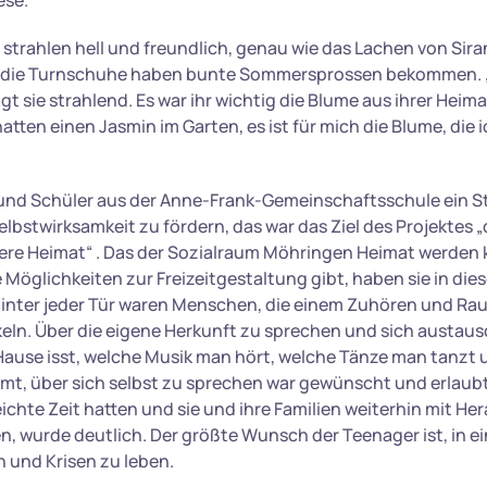
ese.
trahlen hell und freundlich, genau wie das Lachen von Sira
, die Turnschuhe haben bunte Sommersprossen bekommen. 
t sie strahlend. Es war ihr wichtig die Blume aus ihrer Heim
hatten einen Jasmin im Garten, es ist für mich die Blume, die 
und Schüler aus der Anne-Frank-Gemeinschaftsschule ein St
lbstwirksamkeit zu fördern, das war das Ziel des Projektes „
re Heimat“ . Das der Sozialraum Möhringen Heimat werden 
e Möglichkeiten zur Freizeitgestaltung gibt, haben sie in die
inter jeder Tür waren Menschen, die einem Zuhören und Ra
keln. Über die eigene Herkunft zu sprechen und sich austau
ause isst, welche Musik man hört, welche Tänze man tanzt
t, über sich selbst zu sprechen war gewünscht und erlaubt
eichte Zeit hatten und sie und ihre Familien weiterhin mit H
, wurde deutlich. Der größte Wunsch der Teenager ist, in ein
 und Krisen zu leben.