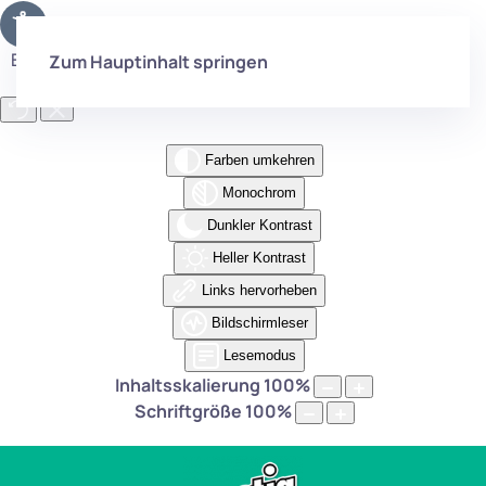
Eingabehilfen öffnen
Zum Hauptinhalt springen
Farben umkehren
Monochrom
Dunkler Kontrast
Heller Kontrast
Links hervorheben
Bildschirmleser
Lesemodus
Inhaltsskalierung
100
%
Schriftgröße
100
%