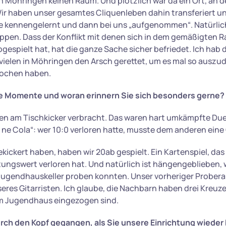
in Möhringen keinen Raum. Und plötzlich war da ein Ort, an 
Wir haben unser gesamtes Cliquenleben dahin transferiert 
e kennengelernt und dann bei uns „aufgenommen“. Natürlic
ppen. Dass der Konflikt mit denen sich in dem gemäßigten 
espielt hat, hat die ganze Sache sicher befriedet. Ich hab d
ielen in Möhringen den Arsch gerettet, um es mal so auszud
rochen haben.
e Momente und woran erinnern Sie sich besonders gerne?
n am Tischkicker verbracht. Das waren hart umkämpfte Duell
- ne Cola“: wer 10:0 verloren hatte, musste dem anderen eine
kickert haben, haben wir 20ab gespielt. Ein Kartenspiel, das
ungswert verloren hat. Und natürlich ist hängengeblieben, w
Jugendhauskeller proben konnten. Unser vorheriger Prober
seres Gitarristen. Ich glaube, die Nachbarn haben drei Kreuz
im Jugendhaus eingezogen sind.
urch den Kopf gegangen, als Sie unsere
Einrichtung wieder