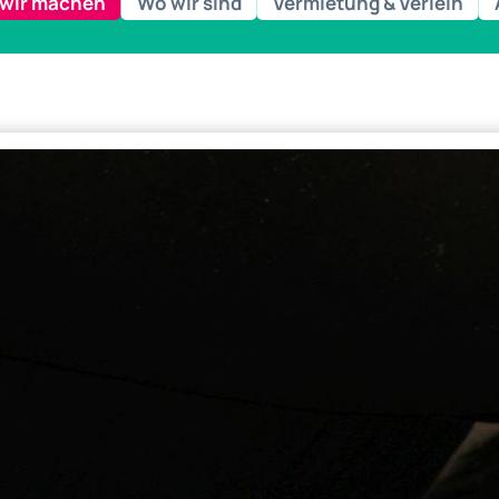
wir machen
Wo wir sind
Vermietung & Verleih