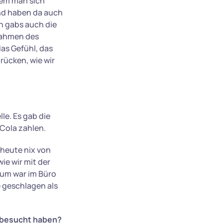
dem man sich
und haben da auch
h gabs auch die
Rahmen des
as Gefühl, das
rücken, wie wir
e. Es gab die
 Cola zahlen.
 heute nix von
ie wir mit der
aum war im Büro
e geschlagen als
 besucht haben?