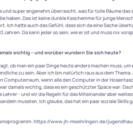
da und super angenehm überrascht, was für tolle Räume das 
 die haben. Das ist keine dunkle Kaschemme für junge Mensc
rt. Ich hatte auch das Gefühl, dass sich da eine Sache überh
0 Jahren: Da kann jeder so sein, wie er ist und muss nix vors
amals wichtig – und worüber wundern Sie sich heute?
ragt, ob man ein paar Dinge heute anders machen muss, um e
ndliche zu sein. Aber ich bin natürlich raus aus dem Thema.
nen Computerraum, wenn alle den Computer in der Hosentas
war damals wichtig, dass es ein geschützter Space war: Dac
ne Lehrer - und wir die Regeln für das Miteinander aber weit
ndeln mussten. Ich glaube, das hat ein paar soziale Skills ga
läumsprogramm:
https://www.jh-moehringen.de/jugendhau