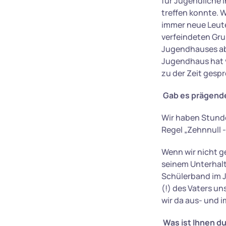
für Jugendliche 
treffen konnte. 
immer neue Leut
verfeindeten Gru
Jugendhauses abg
Jugendhaus hat v
zu der Zeit gesp
Gab es prägend
Wir haben Stunde
Regel „Zehnnull 
Wenn wir nicht ge
seinem Unterhalt
Schülerband im 
(!) des Vaters un
wir da aus- und 
Was ist Ihnen d