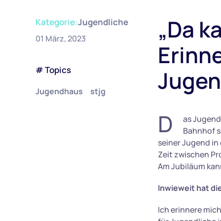
„Da ka
Kategorie:
Jugendliche
01 März, 2023
Erinn
# Topics
Jugen
Jugendhaus
stjg
D
as Jugendh
Bahnhof se
seiner Jugend in
Zeit zwischen Pr
Am Jubiläum kann
Inwieweit hat die
Ich erinnere mic