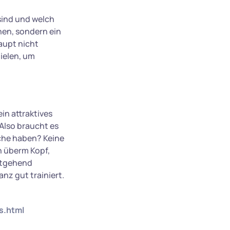
sind und welch
hen, sondern ein
aupt nicht
pielen, um
in attraktives
 Also braucht es
che haben? Keine
h überm Kopf,
estgehend
nz gut trainiert.
s.html