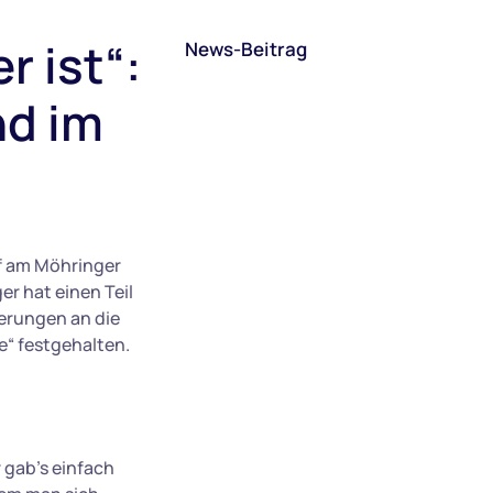
r ist“:
News-Beitrag
nd im
ff am Möhringer
r hat einen Teil
erungen an die
e“ festgehalten.
 gab’s einfach