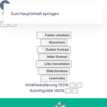
Eingabehilfen öffnen
Zum Hauptinhalt springen
Farben umkehren
Monochrom
Dunkler Kontrast
Heller Kontrast
Links hervorheben
Bildschirmleser
Lesemodus
Inhaltsskalierung
100
%
Schriftgröße
100
%