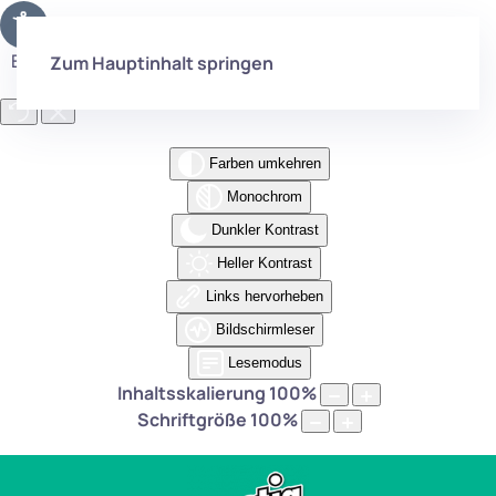
Eingabehilfen öffnen
Zum Hauptinhalt springen
Farben umkehren
Monochrom
Dunkler Kontrast
Heller Kontrast
Links hervorheben
Bildschirmleser
Lesemodus
Inhaltsskalierung
100
%
Schriftgröße
100
%