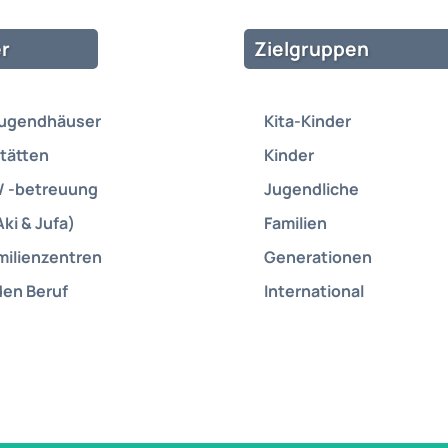
r
Zielgruppen
Jugendhäuser
Kita-Kinder
tätten
Kinder
/ -betreuung
Jugendliche
Aki & Jufa)
Familien
milienzentren
Generationen
den Beruf
International