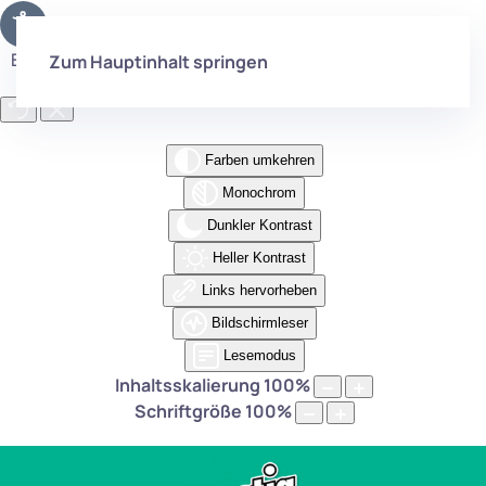
Eingabehilfen öffnen
Zum Hauptinhalt springen
Farben umkehren
Monochrom
Dunkler Kontrast
Heller Kontrast
Links hervorheben
Bildschirmleser
Lesemodus
Inhaltsskalierung
100
%
Schriftgröße
100
%
Willkommen bei MATCH