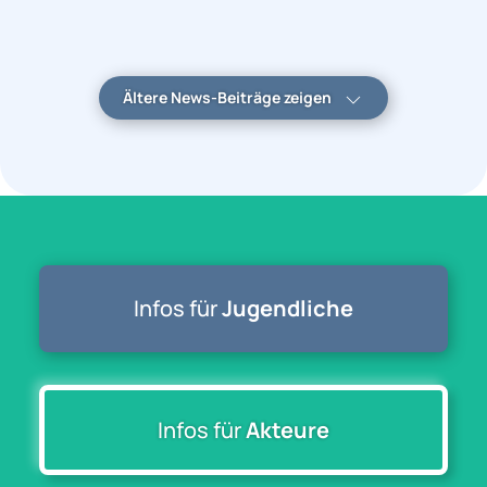
Ältere News-Beiträge zeigen
Das dritte Netzwerktreffen Sozialstunden fand im April 2025
statt und setzte den Austausch über die Arbeit mit
Sozialstündler*innen fort. Zu Beginn…
Weiterlesen
Infos für
Jugendliche
„Austausch ohne Grenzen“ - Sozialstunden &
Demokratiebildung
Infos für
Akteure