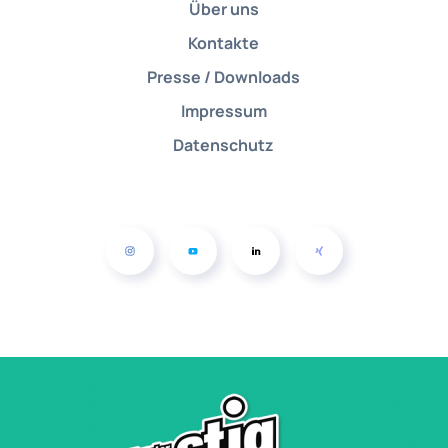
Über uns
Kontakte
das Mitte
Jugendhaus Mitte
Presse / Downloads
Hohe Str. 9
70174 Stuttgart
Impressum
0711 - 99783670
jh-mitte@stjg.de
Datenschutz
www.dasmitte.de
Jugendhaus Möhringen
Filderbahnplatz 26
70567 Stuttgart
0711 - 7168284
jh-moehringen@stjg.de
www.jh-moehringen.de