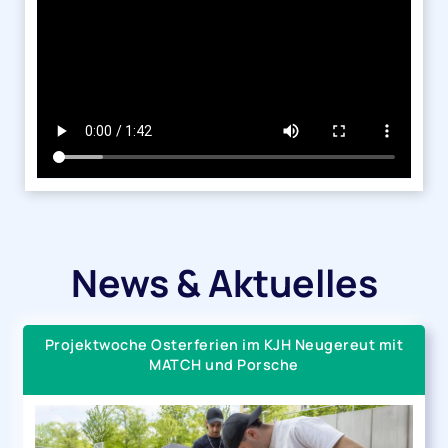
News & Aktuelles
Projektwoche Osterferien im KJH Neugereut mit
MATCH und Porsche