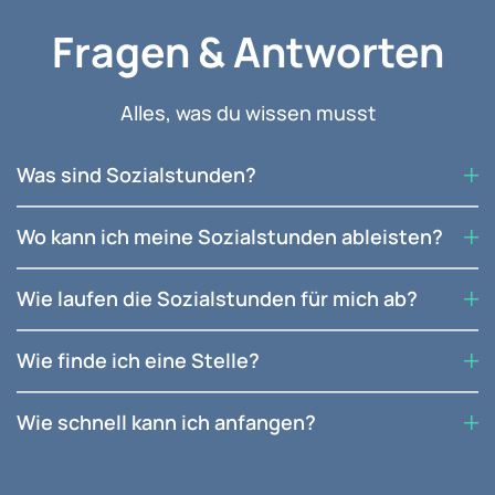
Fragen & Antworten
Cannstatter Inzel
Jugendtreff
Wilhelmastr. 6
70376 Stuttgart
Alles, was du wissen musst
0711 - 560048
cannstatter-inzel@stjg.de
www.inzel.de/
Was sind Sozialstunden?
Wo kann ich meine Sozialstunden ableisten?
Haus 11 Zuffenhausen
Wie laufen die Sozialstunden für mich ab?
Kinder- und Jugendhaus
Bartensteiner Str. 11
70435 Stuttgart
Wie finde ich eine Stelle?
0711 - 871990
kjh-zuffenhausen@stjg.de
www.haus-11.com/
Wie schnell kann ich anfangen?