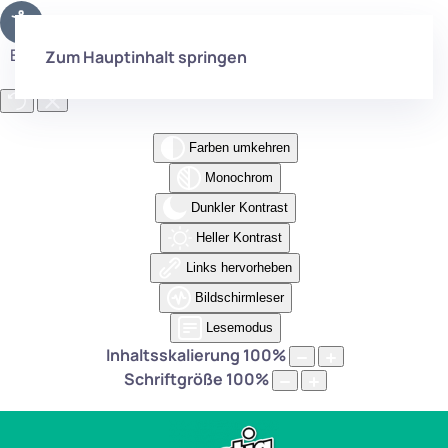
Eingabehilfen öffnen
Zum Hauptinhalt springen
Farben umkehren
Monochrom
Dunkler Kontrast
Heller Kontrast
Links hervorheben
Bildschirmleser
Lesemodus
Inhaltsskalierung
100
%
Schriftgröße
100
%