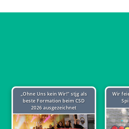
„Ohne Uns kein Wir!" stjg als
Wir fe
beste Formation beim CSD
Spi
2026 ausgezeichnet