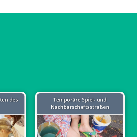
iten des
Temporäre Spiel- und
Nachbarschaftsstraßen