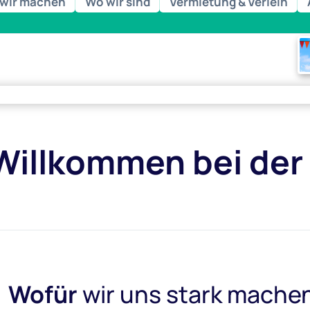
wir machen
Wo wir sind
Vermietung & Verleih
esen
Willkommen bei der
Wofür
wir uns stark mache