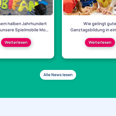
inem halben Jahrhundert
Wie gelingt gut
 unsere Spielmobile Mo…
Ganztagsbildung in ein
stetig verän…
Weiterlesen
Weiterlesen
Alle News lesen