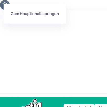
Zum Hauptinhalt springen
Das Kind im Fokus – Ganztagsbildung in Zeit
des Wandels
Mit der knapp 70-seitigen, lebendig
geschriebenen Veröffentlichung werben wir f
die zahlreichen Stärken und die hohe Qualitä