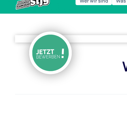
Wer wir sind
Was 
der Lebenswelt Ganztag an Stuttgarter
Grundschulen.
Jetzt Broschüre l